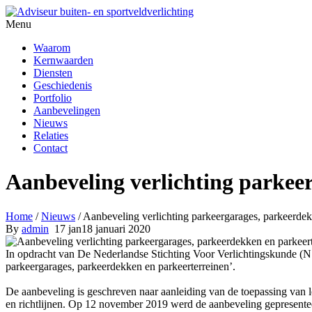
Menu
Waarom
Kernwaarden
Diensten
Geschiedenis
Portfolio
Aanbevelingen
Nieuws
Relaties
Contact
Aanbeveling verlichting parkee
Home
/
Nieuws
/
Aanbeveling verlichting parkeergarages, parkeerdek
By
admin
17
jan
18 januari 2020
In opdracht van De Nederlandse Stichting Voor Verlichtingskunde (
parkeergarages, parkeerdekken en parkeerterreinen’.
De aanbeveling is geschreven naar aanleiding van de toepassing van 
en richtlijnen. Op 12 november 2019 werd de aanbeveling gepresente