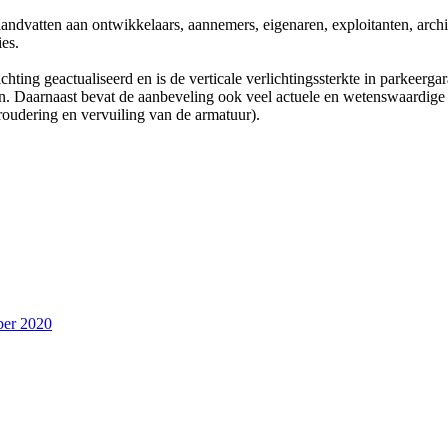
andvatten aan ontwikkelaars, aannemers, eigenaren, exploitanten, archit
ies.
lichting geactualiseerd en is de verticale verlichtingssterkte in parkeer
. Daarnaast bevat de aanbeveling ook veel actuele en wetenswaardige i
roudering en vervuiling van de armatuur).
ber 2020