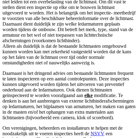
niet leiden tot een overbelasting van de lichtmast. Om dit vast te
stellen dient een inspectie op elke om te bouwen lichtmast
uitgevoerd te worden. Het is belangrijk om het inspectie- meetbedrijf
te voorzien van alle beschikbare beheerinformatie over de lichtmast.
Daarnaast dient duidelijk te zijn welke ledarmaturen geplaats
worden tijdens de ombouw. Dit betreft het merk, type, stand van de
armatuur en het wel of niet toepassen van lichttechnische
afschermingen (voorkomen lichthinder).
Alleen als duidelijk is dat de bestaande lichtmasten omgebouwd
kunnen worden kan met zekerheid vastgesteld worden dat de kans
op het falen van de lichtmast over tijd onder normale
omstandigheden niet of nauwelijks aanwezig is.
Daarnaast is het dringend advies om bestaande lichtmasten frequent
te laten inspecteren op een aantal controlepunten. Deze inspecties
kunnen uitgevoerd worden tijdens het uitvoeren van preventief
onderhoud aan de ledarmaturen. Ook dienen lichtmasten
geïnspecteerd te worden voorafgaand aan
elke
modificatie. Te
denken is aan het aanbrengen van externe lichthinderafschermingen
op ledarmaturen, het bijplaatsen van armaturen, het maken van gaten
in de masten en/of het ophangen van extra materialen aan
lichtmasten (bijvoorbeeld een camera, klok of scorebord).
Om verenigingen, beheerders en installateurs te helpen met de
noodzakelijk uit te voeren inspecties heeft de
NSVV
een